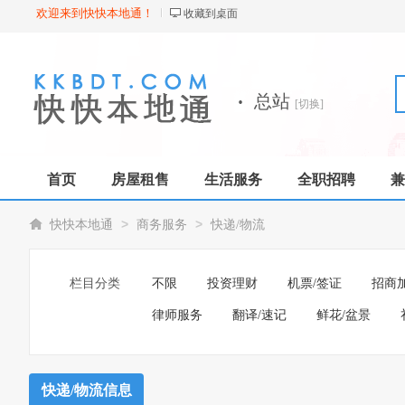
欢迎来到快快本地通！
收藏到桌面
·
总站
[切换]
首页
房屋租售
生活服务
全职招聘
兼
>
>
快快本地通
商务服务
快递/物流
栏目分类
不限
投资理财
机票/签证
招商
律师服务
翻译/速记
鲜花/盆景
快递/物流信息