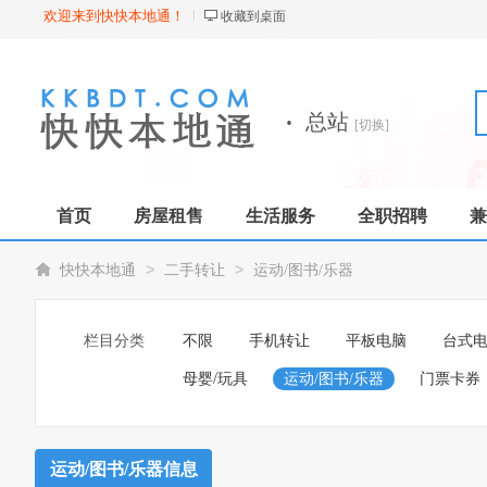
欢迎来到快快本地通！
收藏到桌面
·
总站
[切换]
首页
房屋租售
生活服务
全职招聘
兼
>
>
快快本地通
二手转让
运动/图书/乐器
栏目分类
不限
手机转让
平板电脑
台式
母婴/玩具
运动/图书/乐器
门票卡券
运动/图书/乐器信息