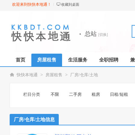
欢迎来到快快本地通！
收藏到桌面
·
总站
[切换]
首页
房屋租售
生活服务
全职招聘
兼
>
>
快快本地通
房屋租售
厂房/仓库/土地
栏目分类
不限
二手房
租房
日租/短租
厂房/仓库/土地信息