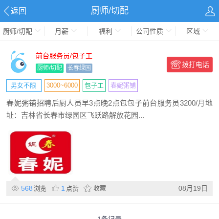
厨师/切配
返回
厨师/切配
月薪
福利
公司性质
区域
前台服务员/包子工
拨打电话
厨师/切配
长春绿园
男女不限
3000~6000
包子工
春妮粥铺
春妮粥铺招聘后厨人员早3点晚2点包包子前台服务员3200/月地
址：吉林省长春市绿园区飞跃路解放花园...
568
1
收藏
08月19日
浏览
点赞