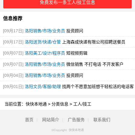
免费发布一条工人/技工信息
信息推荐
[09月17日]
洛阳销售/市场/业务员
投资顾问
[09月17日]
洛阳送货/快递/仓管
上海森成快递有限公司招聘送餐员
[09月07日]
洛阳美工/设计/程序员
短视频剪辑
[09月07日]
洛阳销售/市场/业务员
微信销售 不打电话 不开发客户
[09月04日]
洛阳销售/市场/业务员
投资顾问
[09月01日]
洛阳文员/客服/助理
找两个不愿意加班想干轻松活的电话客
服
当前位置：
快快本地通
>
分类信息
>
工人/技工
首页
|
网站简介
|
广告服务
|
联系我们
©Copyright 快快本地通