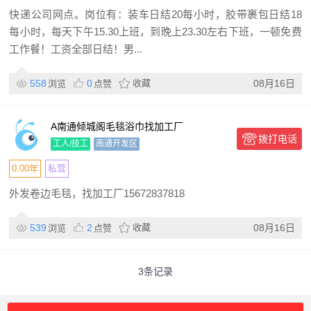
快递公司网点。岗位有：装车日结20每小时，胶带裹包日结18
每小时，每天下午15.30上班，到晚上23.30左右下班，一顿免费
工作餐！工资全部日结！男...
558
0
收藏
08月16日
浏览
点赞
A南通倾城阁毛毯浴巾找加工厂
拨打电话
工人/技工
南通开发区
0.00年
私营
外发卷边毛毯，找加工厂15672837818
539
2
收藏
08月16日
浏览
点赞
3条记录