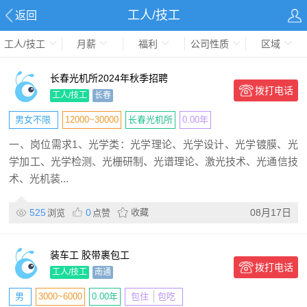
工人/技工
返回
工人/技工
月薪
福利
公司性质
区域
长春光机所2024年秋季招聘
拨打电话
工人/技工
长春
男女不限
12000~30000
长春光机所
0.00年
一、岗位需求1、光学类：光学理论、光学设计、光学镀膜、光
学加工、光学检测、光栅研制、光谱理论、激光技术、光通信技
术、光机装...
525
0
收藏
08月17日
浏览
点赞
装车工 胶带裹包工
拨打电话
工人/技工
南通
男
3000~6000
0.00年
包住
包吃